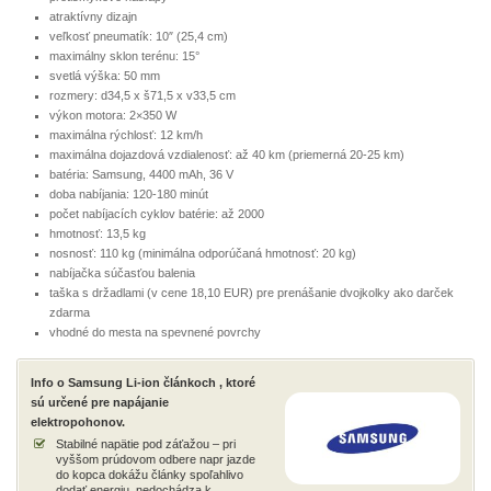
atraktívny dizajn
veľkosť pneumatík: 10″ (25,4 cm)
maximálny sklon terénu: 15°
svetlá výška: 50 mm
rozmery: d34,5 x š71,5 x v33,5 cm
výkon motora: 2×350 W
maximálna rýchlosť: 12 km/h
maximálna dojazdová vzdialenosť: až 40 km (priemerná 20-25 km)
batéria: Samsung, 4400 mAh, 36 V
doba nabíjania: 120-180 minút
počet nabíjacích cyklov batérie: až 2000
hmotnosť: 13,5 kg
nosnosť: 110 kg (minimálna odporúčaná hmotnosť: 20 kg)
nabíjačka súčasťou balenia
taška s držadlami (v cene 18,10 EUR) pre prenášanie dvojkolky ako darček
zdarma
vhodné do mesta na spevnené povrchy
Info o Samsung Li-ion článkoch , ktoré
sú určené pre napájanie
elektropohonov.
Stabilné napätie pod záťažou – pri
vyššom prúdovom odbere napr jazde
do kopca dokážu články spoľahlivo
dodať energiu, nedochádza k