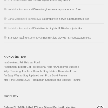
teslabike
komentoval
Elektrobicykle servis a poradenstvo free
Jana Majláthová
komentoval
Elektrobicykle servis a poradenstvo free
teslabike
komentoval
Elektrifikácia bicykla III: Riadiaca jednotka
Stanislav Staško
komentoval
Elektrifikácia bicykla III: Riadiaca jednotka
NAJNOVŠIE TÉMY
na túto tému. Prihlásiť sa. Použ
Assignment Expert Get Professional Help for Academic Success
Why Checking Iftar Time Karachi Daily Makes Ramadan Easier
An Easy Way to Stay Updated with Prize Bond Results
Iftar Time Lahore 2026 – Ramadan Schedule and Spiritual Routine
PRODUKTY
Bafang BUS-8Pin kábel 1T4 pre Displej,Brzdy,Akcelerátor