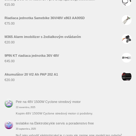
€
15.00
Riadiaca jednotka Samebike 36V/48V x863 AA005D
€
75.00
M365 Alarm imobilizer s 2xdialkovým ovládaním
€
20.00
9PIN KT riadiaca jednotka 36V 48V
€
45.00
Akumulátor 20 V/2 Ah PAP 202 A1
€
20.00
Petr
na
48V 1500W Cyclone stredový motor
22 novembra, 2025
Kopim 48V 1500W Cyclone stredový motor ci podobny.
teslabike
na
Elektrobicykle servis a poradenstvo free
30 septembra, 2025
Nuž jako vyhodiť elektrobicykel je z cesty ale zrejme sme mysleli ten ovladač,,