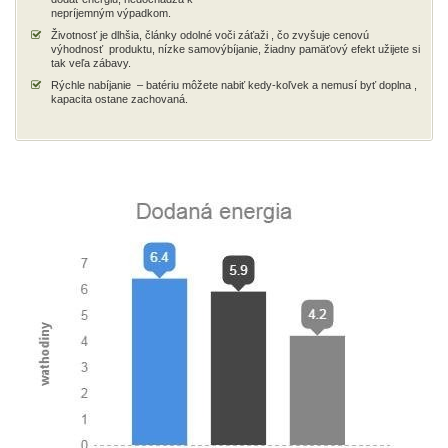
nepríjemným výpadkom.
Životnosť je dlhšia, články odolné voči záťaži , čo zvyšuje cenovú
výhodnosť produktu, nízke samovýbíjanie, žiadny pamäťový efekt užijete si
tak veľa zábavy.
Rýchle nabíjanie – batériu môžete nabiť kedy-koľvek a nemusí byť doplna ,
kapacita ostane zachovaná.