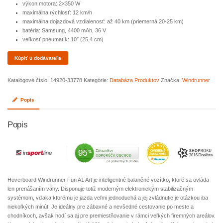
výkon motora: 2×350 W
maximálna rýchlosť: 12 km/h
maximálna dojazdová vzdialenosť: až 40 km (priemerná 20-25 km)
batéria: Samsung, 4400 mAh, 36 V
veľkosť pneumatík: 10″ (25,4 cm)
Kúpiť u dodávateľa
Katalógové číslo:
14920-33778
Kategórie:
Databáza Produktov
Značka:
Windrunner
Popis
Popis
Hoverboard Windrunner Fun A1 Art je inteligentné balančné vozítko, ktoré sa ovláda
len prenášaním váhy. Disponuje totiž moderným elektronickým stabilizačným
systémom, vďaka ktorému je jazda veľmi jednoduchá a jej zvládnutie je otázkou iba
niekoľkých minút. Je ideálny pre zábavné a nevšedné cestovanie po meste a
chodníkoch, avšak hodí sa aj pre premiestňovanie v rámci veľkých firemných areálov.