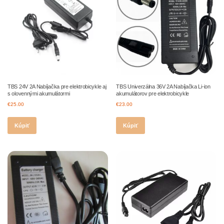
TBS 24V 2A Nabíjačka pre elektrobicykle aj
TBS Univerzálna 36V 2A Nabíjačka Li-ion
s olovennými akumulátormi
akumulátorov pre elektrobicykle
€
25.00
€
23.00
Kúpiť
Kúpiť