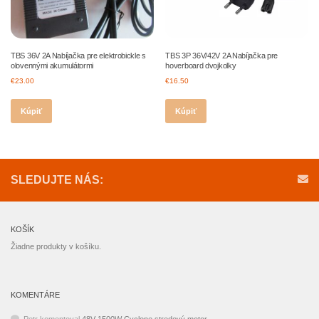
TBS 36V 2A Nabíjačka pre elektrobickle s
TBS 3P 36V/42V 2A Nabíjačka pre
olovennými akumulátormi
hoverboard dvojkolky
€
23.00
€
16.50
Kúpiť
Kúpiť
SLEDUJTE NÁS:
KOŠÍK
Žiadne produkty v košíku.
KOMENTÁRE
Petr
komentoval
48V 1500W Cyclone stredový motor