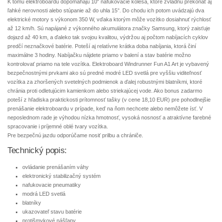
K tomu elektroboardu dopomáhajú 10″ nafukovacie kolesá, ktoré zvládnu prekonať aj
ľahké nerovnosti alebo stúpanie až do uhla 15°. Do chodu ich potom uvádzajú dva
elektrické motory s výkonom 350 W, vďaka ktorým môže vozítko dosiahnuť rýchlosť
až 12 km/h. Sú napájané z výkonného akumulátora značky Samsung, ktorý zaisťuje
dojazd až 40 km, a ďaleko tak svojou kvalitou, výdržou aj počtom nabíjacích cyklov
predčí neznačkové batérie. Poteší aj relatívne krátka doba nabíjania, ktorá činí
maximálne 3 hodiny. Nabíjačku nájdete priamo v balení a stav batérie možno
kontrolovať priamo na tele vozítka. Elektroboard Windrunner Fun A1 Art je vybavený
bezpečnostnými prvkami ako sú predné modré LED svetlá pre vyššiu viditeľnosť
vozítka za zhoršených svetelných podmienok a ďalej robustnými blatníkmi, ktoré
chránia proti odletujúcim kamienkom alebo striekajúcej vode. Ako bonus zadarmo
poteší z hľadiska praktickosti prítomnosť tašky (v cene 18,10 EUR) pre pohodlnejšie
prenášanie elektroboardu v prípade, keď na ňom nechcete alebo nemôžete ísť. V
neposlednom rade je výhodou nízka hmotnosť, vysoká nosnosť a atraktívne farebné
spracovanie i príjemné oblé tvary vozítka.
Pre bezpečnú jazdu odporúčame nosiť prilbu a chrániče.
Technický popis:
ovládanie prenášaním váhy
elektronický stabilizačný systém
nafukovacie pneumatiky
modrá LED svetlá
blatníky
ukazovateľ stavu batérie
protišmykové nášľapy