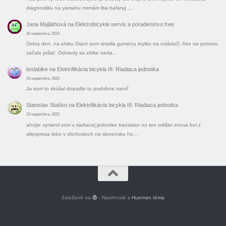
diagnostiku na yamahu nemám iba bafang ,…
Jana Majláthová
na
Elektrobicykle servis a poradenstvo free
30 septembra, 2025
Dobry den, na ebiku Giant som stratila gumenu krytku na ovládači. Ako na potvoru
začalo pršať. Odvtedy sa ebike neda…
teslabike
na
Elektrifikácia bicykla III: Riadiaca jednotka
24 septembra, 2025
Ja som to skúšal dopadlo to podobne nanič
Stanislav Staško
na
Elektrifikácia bicykla III: Riadiaca jednotka
23 septembra, 2025
ahojte vymenil som v riadiacej jednotke tranzistor no ten odišiel znova bol z
aliexpresa lebo v obchodoch na slovensku ho…
Založené na
- Navrhnuté s
Hueman téma