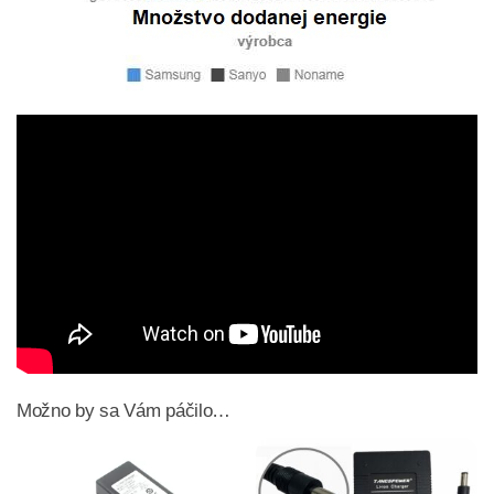
Možno by sa Vám páčilo…