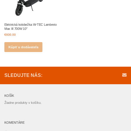
Elektrická kolobežka W-TEC Lambreto
Max III 700W 10″
€
930.00
Kúpiť u dodávateľa
SLEDUJTE NÁS:
KOŠÍK
Žiadne produkty v košíku.
KOMENTÁRE