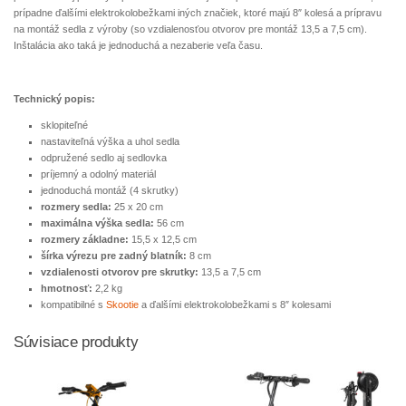
prípadne ďalšími elektrokolobežkami iných značiek, ktoré majú 8″ kolesá a prípravu
na montáž sedla z výroby (so vzdialenosťou otvorov pre montáž 13,5 a 7,5 cm).
Inštalácia ako taká je jednoduchá a nezaberie veľa času.
Technický popis:
sklopiteľné
nastaviteľná výška a uhol sedla
odpružené sedlo aj sedlovka
príjemný a odolný materiál
jednoduchá montáž (4 skrutky)
rozmery sedla:
25 x 20 cm
maximálna výška sedla:
56 cm
rozmery základne:
15,5 x 12,5 cm
šírka výrezu pre zadný blatník:
8 cm
vzdialenosti otvorov pre skrutky:
13,5 a 7,5 cm
hmotnosť:
2,2 kg
kompatibilné s
Skootie
a ďalšími elektrokolobežkami s 8″ kolesami
Súvisiace produkty