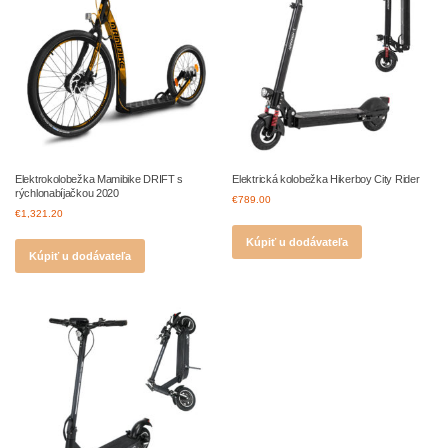
Elektrokolobežka Mamibike DRIFT s
Elektrická kolobežka Hikerboy City Rider
rýchlonabíjačkou 2020
€
789.00
€
1,321.20
Kúpiť u dodávateľa
Kúpiť u dodávateľa