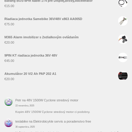
Bafang BUS-8Pin kábel 1T4 pre Displej,Brzdy,Akcelerátor
€
15.00
Riadiaca jednotka Samebike 36V/48V x863 AA005D
€
75.00
M365 Alarm imobilizer s 2xdialkovým ovládaním
€
20.00
9PIN KT riadiaca jednotka 36V 48V
€
45.00
Akumulátor 20 V/2 Ah PAP 202 A1
€
20.00
Petr
na
48V 1500W Cyclone stredový motor
22 novembra, 2025
Kopim 48V 1500W Cyclone stredový motor ci podobny.
teslabike
na
Elektrobicykle servis a poradenstvo free
30 septembra, 2025