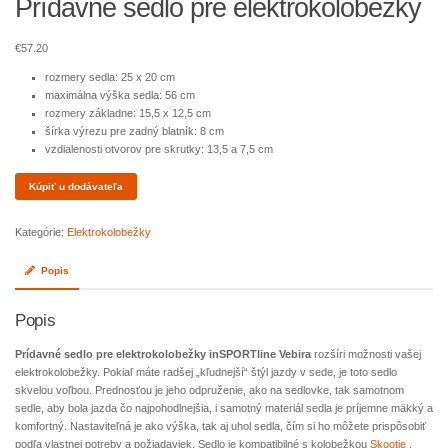
Prídavné sedlo pre elektrokolobežky
€
57.20
rozmery sedla: 25 x 20 cm
maximálna výška sedla: 56 cm
rozmery základne: 15,5 x 12,5 cm
šírka výrezu pre zadný blatník: 8 cm
vzdialenosti otvorov pre skrutky: 13,5 a 7,5 cm
Kúpiť u dodávateľa
Kategórie:
Elektrokolobežky
Popis
Popis
Prídavné sedlo pre elektrokolobežky inSPORTline Vebira
rozšíri možnosti vašej
elektrokolobežky. Pokiaľ máte radšej „kľudnejší“ štýl jazdy v sede, je toto sedlo
skvelou voľbou. Prednosťou je jeho odpruženie, ako na sedlovke, tak samotnom
sedle, aby bola jazda čo najpohodlnejšia, i samotný materiál sedla je príjemne mäkký a
komfortný. Nastaviteľná je ako výška, tak aj uhol sedla, čím si ho môžete prispôsobiť
podľa vlastnej potreby a požiadaviek. Sedlo je kompatibilné s kolobežkou
Skootie
,