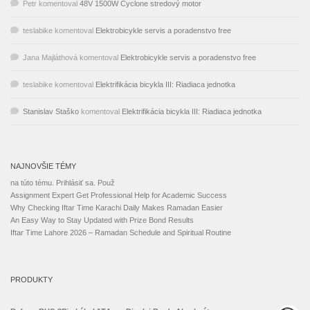
Petr
komentoval
48V 1500W Cyclone stredový motor
teslabike
komentoval
Elektrobicykle servis a poradenstvo free
Jana Majláthová
komentoval
Elektrobicykle servis a poradenstvo free
teslabike
komentoval
Elektrifikácia bicykla III: Riadiaca jednotka
Stanislav Staško
komentoval
Elektrifikácia bicykla III: Riadiaca jednotka
NAJNOVŠIE TÉMY
na túto tému. Prihlásiť sa. Použ
Assignment Expert Get Professional Help for Academic Success
Why Checking Iftar Time Karachi Daily Makes Ramadan Easier
An Easy Way to Stay Updated with Prize Bond Results
Iftar Time Lahore 2026 – Ramadan Schedule and Spiritual Routine
PRODUKTY