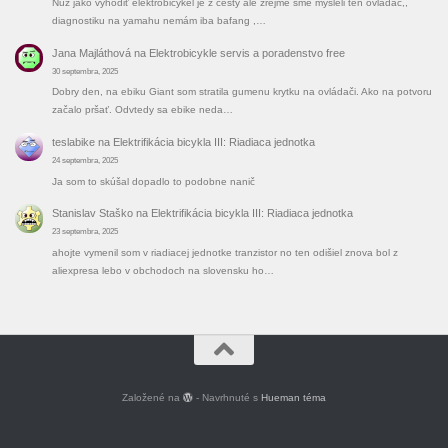
Nuž jako vyhodiť elektrobicykel je z cesty ale zrejme sme mysleli ten ovladač,,
diagnostiku na yamahu nemám iba bafang ,…
Jana Majláthová
na
Elektrobicykle servis a poradenstvo free
30 septembra, 2025
Dobry den, na ebiku Giant som stratila gumenu krytku na ovládači. Ako na potvoru
začalo pršať. Odvtedy sa ebike neda…
teslabike
na
Elektrifikácia bicykla III: Riadiaca jednotka
24 septembra, 2025
Ja som to skúšal dopadlo to podobne nanič
Stanislav Staško
na
Elektrifikácia bicykla III: Riadiaca jednotka
23 septembra, 2025
ahojte vymenil som v riadiacej jednotke tranzistor no ten odišiel znova bol z
aliexpresa lebo v obchodoch na slovensku ho…
Založené na
- Navrhnuté s
Hueman téma