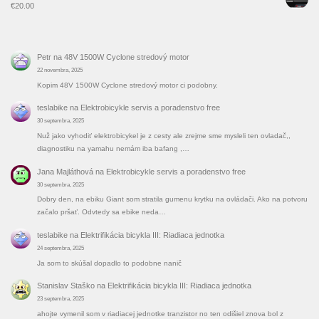
€
20.00
Petr
na
48V 1500W Cyclone stredový motor
22 novembra, 2025
Kopim 48V 1500W Cyclone stredový motor ci podobny.
teslabike
na
Elektrobicykle servis a poradenstvo free
30 septembra, 2025
Nuž jako vyhodiť elektrobicykel je z cesty ale zrejme sme mysleli ten ovladač,,
diagnostiku na yamahu nemám iba bafang ,…
Jana Majláthová
na
Elektrobicykle servis a poradenstvo free
30 septembra, 2025
Dobry den, na ebiku Giant som stratila gumenu krytku na ovládači. Ako na potvoru
začalo pršať. Odvtedy sa ebike neda…
teslabike
na
Elektrifikácia bicykla III: Riadiaca jednotka
24 septembra, 2025
Ja som to skúšal dopadlo to podobne nanič
Stanislav Staško
na
Elektrifikácia bicykla III: Riadiaca jednotka
23 septembra, 2025
ahojte vymenil som v riadiacej jednotke tranzistor no ten odišiel znova bol z