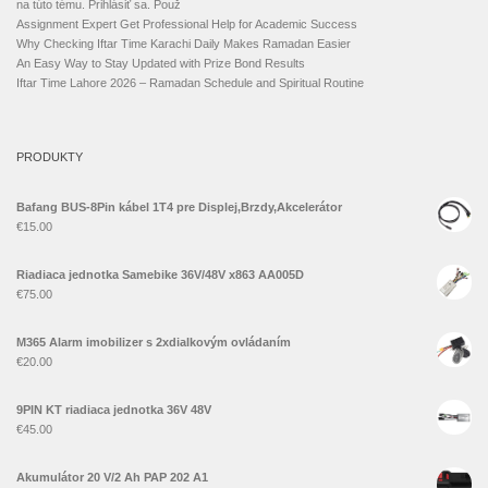
na túto tému. Prihlásiť sa. Použ
Assignment Expert Get Professional Help for Academic Success
Why Checking Iftar Time Karachi Daily Makes Ramadan Easier
An Easy Way to Stay Updated with Prize Bond Results
Iftar Time Lahore 2026 – Ramadan Schedule and Spiritual Routine
PRODUKTY
Bafang BUS-8Pin kábel 1T4 pre Displej,Brzdy,Akcelerátor
€
15.00
Riadiaca jednotka Samebike 36V/48V x863 AA005D
€
75.00
M365 Alarm imobilizer s 2xdialkovým ovládaním
€
20.00
9PIN KT riadiaca jednotka 36V 48V
€
45.00
Akumulátor 20 V/2 Ah PAP 202 A1