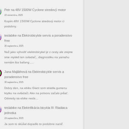
Petr
na
48V 1500W Cyclone stredový motor
22 novembra, 2025
Kopim 48V 1500W Cyclone stredový motor ci
podobny.
teslabike
na
Elektrobicykle servis a poradenstvo
free
30 septembra, 2025
Nuž jako vyhodiť elektrobicykel je z cesty ale zrejme
sme mysleli ten ovladač,, diagnostiku na yamahu
nemám iba bafang ,…
Jana Majláthová
na
Elektrobicykle servis a
poradenstvo free
30 septembra, 2025
Dobry den, na ebiku Giant som stratila gumenu
krytku na ovládači. Ako na potvoru začalo pršať.
Odvtedy sa ebike neda…
teslabike
na
Elektrifikácia bicykla III: Riadiaca
jednotka
24 septembra, 2025
Ja som to skúšal dopadlo to podobne nanič