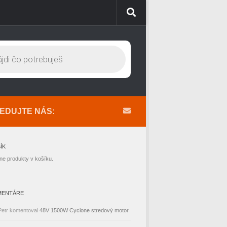
EDUJTE NÁS:
ÍK
ne produkty v košíku.
MENTÁRE
Petr
komentoval
48V 1500W Cyclone stredový motor