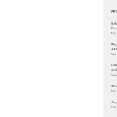
PR
Baf
Disp
€
15
Ria
AA0
€
75
M36
ovl
€
20
9PIN
€
45
Aku
€
20