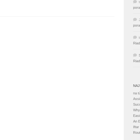
pora
pora
Riad
Riad
NAJ
na t
Assi
Suc
Why 
Easi
An E
Ifta
Rout