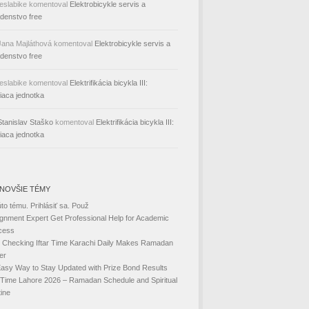
teslabike
komentoval
Elektrobicykle servis a
denstvo free
Jana Majláthová
komentoval
Elektrobicykle servis a
denstvo free
teslabike
komentoval
Elektrifikácia bicykla III:
iaca jednotka
Stanislav Staško
komentoval
Elektrifikácia bicykla III:
iaca jednotka
NOVŠIE TÉMY
úto tému. Prihlásiť sa. Použ
gnment Expert Get Professional Help for Academic
cess
Checking Iftar Time Karachi Daily Makes Ramadan
er
asy Way to Stay Updated with Prize Bond Results
r Time Lahore 2026 – Ramadan Schedule and Spiritual
ine