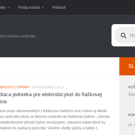
stky
Pridaj inzerát
Prihlásiť
Products
search
érie,riadiace jednotky...
SL
ENOSTI Z OPRAVY
23 NOVEMBRA, 2013
KOŠ
diaca jednotka pre elektrobicykel do flaškovej
Žiad
érie
om popri skúsenostiach z flaškovou batériou som našiel aj takúto
KO
acu jednotku ktorá sa šikovno umiestni do flaškovej batérie , výhoda
e elektrobicykel pôsobí úplne nenápadne, odpadnú káble ktoré by
z batérie do riadiacej jednotky. Vlastne všetky páčky a káble z...