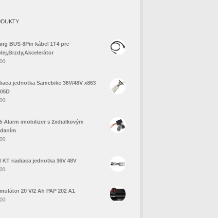
ODUKTY
ang BUS-8Pin kábel 1T4 pre
lej,Brzdy,Akcelerátor
.00
diaca jednotka Samebike 36V/48V x863
05D
.00
5 Alarm imobilizer s 2xdialkovým
ádaním
.00
 KT riadiaca jednotka 36V 48V
.00
mulátor 20 V/2 Ah PAP 202 A1
.00