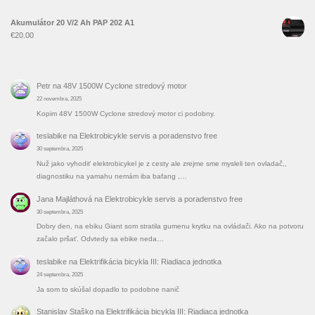
Akumulátor 20 V/2 Ah PAP 202 A1
€
20.00
Petr
na
48V 1500W Cyclone stredový motor
22 novembra, 2025
Kopim 48V 1500W Cyclone stredový motor ci podobny.
teslabike
na
Elektrobicykle servis a poradenstvo free
30 septembra, 2025
Nuž jako vyhodiť elektrobicykel je z cesty ale zrejme sme mysleli ten ovladač,,
diagnostiku na yamahu nemám iba bafang ,…
Jana Majláthová
na
Elektrobicykle servis a poradenstvo free
30 septembra, 2025
Dobry den, na ebiku Giant som stratila gumenu krytku na ovládači. Ako na potvoru
začalo pršať. Odvtedy sa ebike neda…
teslabike
na
Elektrifikácia bicykla III: Riadiaca jednotka
24 septembra, 2025
Ja som to skúšal dopadlo to podobne nanič
Stanislav Staško
na
Elektrifikácia bicykla III: Riadiaca jednotka