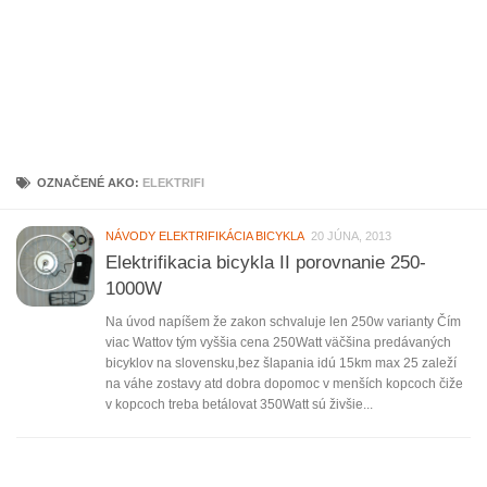
OZNAČENÉ AKO:
ELEKTRIFI
NÁVODY ELEKTRIFIKÁCIA BICYKLA
20 JÚNA, 2013
Elektrifikacia bicykla II porovnanie 250-
1000W
Na úvod napíšem že zakon schvaluje len 250w varianty Čím
viac Wattov tým vyššia cena 250Watt väčšina predávaných
bicyklov na slovensku,bez šlapania idú 15km max 25 zaleží
na váhe zostavy atd dobra dopomoc v menších kopcoch čiže
v kopcoch treba betálovat 350Watt sú živšie...