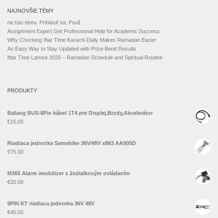
NAJNOVŠIE TÉMY
na túto tému. Prihlásiť sa. Použ
Assignment Expert Get Professional Help for Academic Success
Why Checking Iftar Time Karachi Daily Makes Ramadan Easier
An Easy Way to Stay Updated with Prize Bond Results
Iftar Time Lahore 2026 – Ramadan Schedule and Spiritual Routine
PRODUKTY
Bafang BUS-8Pin kábel 1T4 pre Displej,Brzdy,Akcelerátor
€
15.00
Riadiaca jednotka Samebike 36V/48V x863 AA005D
€
75.00
M365 Alarm imobilizer s 2xdialkovým ovládaním
€
20.00
9PIN KT riadiaca jednotka 36V 48V
€
45.00