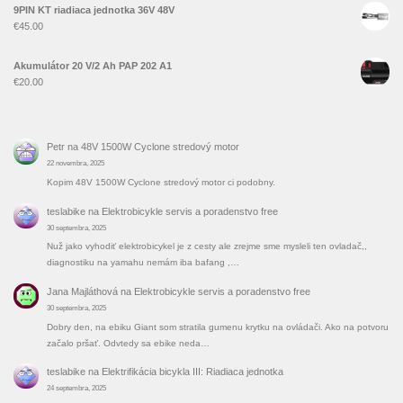
9PIN KT riadiaca jednotka 36V 48V
€
45.00
Akumulátor 20 V/2 Ah PAP 202 A1
€
20.00
Petr
na
48V 1500W Cyclone stredový motor
22 novembra, 2025
Kopim 48V 1500W Cyclone stredový motor ci podobny.
teslabike
na
Elektrobicykle servis a poradenstvo free
30 septembra, 2025
Nuž jako vyhodiť elektrobicykel je z cesty ale zrejme sme mysleli ten ovladač,,
diagnostiku na yamahu nemám iba bafang ,…
Jana Majláthová
na
Elektrobicykle servis a poradenstvo free
30 septembra, 2025
Dobry den, na ebiku Giant som stratila gumenu krytku na ovládači. Ako na potvoru
začalo pršať. Odvtedy sa ebike neda…
teslabike
na
Elektrifikácia bicykla III: Riadiaca jednotka
24 septembra, 2025