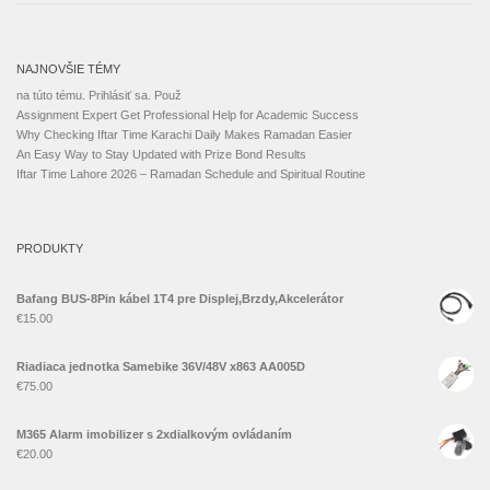
NAJNOVŠIE TÉMY
na túto tému. Prihlásiť sa. Použ
Assignment Expert Get Professional Help for Academic Success
Why Checking Iftar Time Karachi Daily Makes Ramadan Easier
An Easy Way to Stay Updated with Prize Bond Results
Iftar Time Lahore 2026 – Ramadan Schedule and Spiritual Routine
PRODUKTY
Bafang BUS-8Pin kábel 1T4 pre Displej,Brzdy,Akcelerátor
€
15.00
Riadiaca jednotka Samebike 36V/48V x863 AA005D
€
75.00
M365 Alarm imobilizer s 2xdialkovým ovládaním
€
20.00