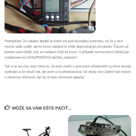
Podotýkám, že nabíjení lipolek je nutné mít pod neustálou kontrolou, ne že u nich
musíte stále sedět, ale ke konci nabíjení to vřele doporučuji jen pro jistotu. Časem už
budete sami vědět, kdy se nabíjení chýlí ke konci. V případě rozhozených článků jen
zmáčknete na GRAUPNEROVI tlačítko „balance“.
Tak to je asi vše, tedy mimo to, že jsem zatím s provozem středového cyclona docela
spokojen a že slouží tak, jak jsem si to představoval. Už nikdy více žádné hub motory
s mizernou účinností, byť by to byly výkonové giganty.
MÔŽE SA VÁM EŠTE PÁČIŤ...