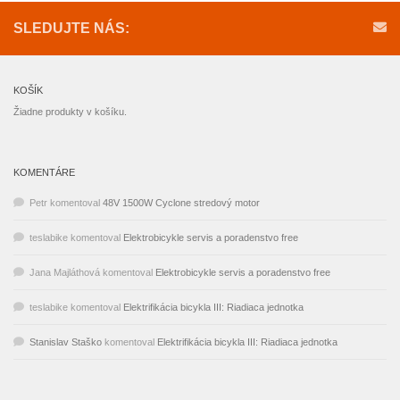
SLEDUJTE NÁS:
KOŠÍK
Žiadne produkty v košíku.
KOMENTÁRE
Petr
komentoval
48V 1500W Cyclone stredový motor
teslabike
komentoval
Elektrobicykle servis a poradenstvo free
Jana Majláthová
komentoval
Elektrobicykle servis a poradenstvo free
teslabike
komentoval
Elektrifikácia bicykla III: Riadiaca jednotka
Stanislav Staško
komentoval
Elektrifikácia bicykla III: Riadiaca jednotka