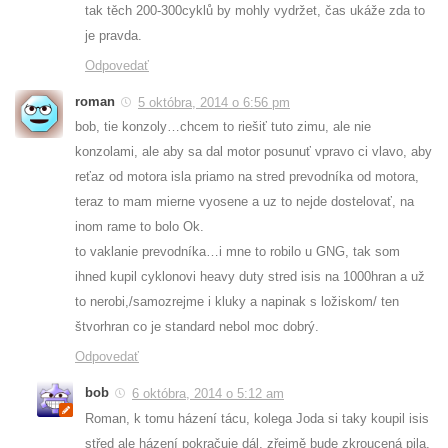
tak těch 200-300cyklů by mohly vydržet, čas ukáže zda to
je pravda.
Odpovedať
roman
5 októbra, 2014 o 6:56 pm
bob, tie konzoly…chcem to riešiť tuto zimu, ale nie
konzolami, ale aby sa dal motor posunuť vpravo ci vlavo, aby
reťaz od motora isla priamo na stred prevodníka od motora,
teraz to mam mierne vyosene a uz to nejde dostelovať, na
inom rame to bolo Ok.
to vaklanie prevodníka…i mne to robilo u GNG, tak som
ihned kupil cyklonovi heavy duty stred isis na 1000hran a už
to nerobi,/samozrejme i kluky a napinak s ložiskom/ ten
štvorhran co je standard nebol moc dobrý.
Odpovedať
bob
6 októbra, 2014 o 5:12 am
Roman, k tomu házení tácu, kolega Joda si taky koupil isis
střed ale házení pokračuje dál, zřejmě bude zkroucená pila.