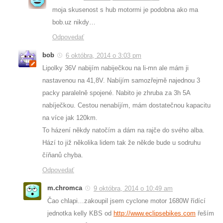
moja skusenost s hub motormi je podobna ako ma
bob.uz nikdy…
Odpovedať
bob
6 októbra, 2014 o 3:03 pm
Lipolky 36V nabijím nabiječkou na li-mn ale mám ji
nastavenou na 41,8V. Nabíjím samozřejmě najednou 3
packy paralelně spojené. Nabito je zhruba za 3h 5A
nabíječkou. Cestou nenabíjím, mám dostatečnou kapacitu
na více jak 120km.
To házení někdy natočím a dám na rajče do svého alba.
Hází to již několika lidem tak že někde bude u sodruhu
číňanů chyba.
Odpovedať
m.chromca
9 októbra, 2014 o 10:49 am
Čao chlapi…zakoupil jsem cyclone motor 1680W řídící
jednotka kelly KBS od
http://www.eclipsebikes.com
řeším