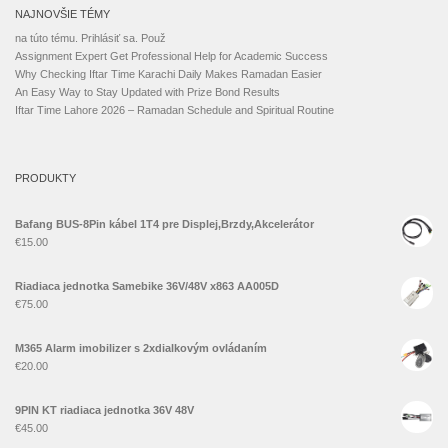
NAJNOVŠIE TÉMY
na túto tému. Prihlásiť sa. Použ
Assignment Expert Get Professional Help for Academic Success
Why Checking Iftar Time Karachi Daily Makes Ramadan Easier
An Easy Way to Stay Updated with Prize Bond Results
Iftar Time Lahore 2026 – Ramadan Schedule and Spiritual Routine
PRODUKTY
Bafang BUS-8Pin kábel 1T4 pre Displej,Brzdy,Akcelerátor
€
15.00
Riadiaca jednotka Samebike 36V/48V x863 AA005D
€
75.00
M365 Alarm imobilizer s 2xdialkovým ovládaním
€
20.00
9PIN KT riadiaca jednotka 36V 48V
€
45.00