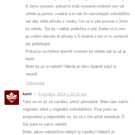
K tomu vyosení, pokud to máš vyosené směrem ven od
středu je pomoc snadná a to tak že namontuješ volnoběžku
tak aby měla přírubu z venku, tím se ti pila posune o 2mm
ke středu. Šla by i udělat podložka o síle 2nebo více mm
po celém obvodu té příruby s 5 dírama a tim si to vymezíš
jak potřebuješ.
Pokud je vychýlení dovnítř směrem ke středu tak to už je
horší.
Mohl by jsi to nafotit? Někde je něco špatně když to
nesedí.
Odpovedať
karel
6 októbra, 2014 o 10:31 am
Také se mi už od začátku „viklá“ převodník. Mám tam zatím
originální střed s originální volnoběžkou. Psal jsem na
eclipsebike a odpověděli mi, že se s tím ještě nesetkali 🙂
Dál jsem to zatím neřešil.
Bobe, jakou nabíječkou nabíjíš ty Lipolky? Nabíjíš je