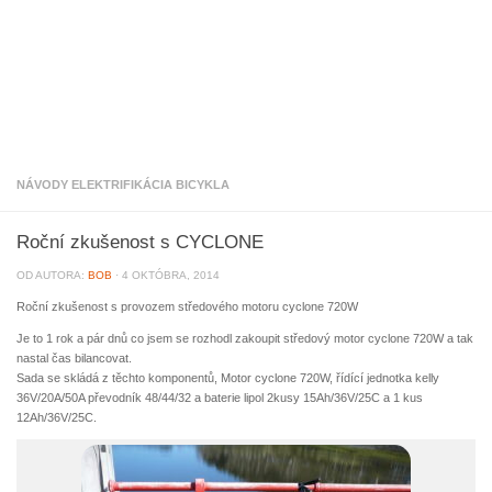
NÁVODY ELEKTRIFIKÁCIA BICYKLA
Roční zkušenost s CYCLONE
OD AUTORA:
BOB
·
4 OKTÓBRA, 2014
Roční zkušenost s provozem středového motoru cyclone 720W
Je to 1 rok a pár dnů co jsem se rozhodl zakoupit středový motor cyclone 720W a tak
nastal čas bilancovat.
Sada se skládá z těchto komponentů, Motor cyclone 720W, řídící jednotka kelly
36V/20A/50A převodník 48/44/32 a baterie lipol 2kusy 15Ah/36V/25C a 1 kus
12Ah/36V/25C.