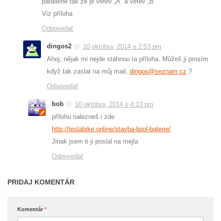
paralelně tak že je větev „A“ a větev „B“
Viz příloha
Odpovedať
dingos2
10 októbra, 2014 o 2:53 pm
Ahoj, nějak mi nejde stáhnou ta příloha. Můžeš ji prosím
když tak zaslat na můj mail,
dingos@seznam.cz
?
Odpovedať
bob
10 októbra, 2014 o 4:13 pm
přílohu nalezneš i zde
http://teslabike.online/stavba-lipol-baterie/
Jinak jsem ti ji poslal na mejla
Odpovedať
PRIDAJ KOMENTÁR
Komentár
*