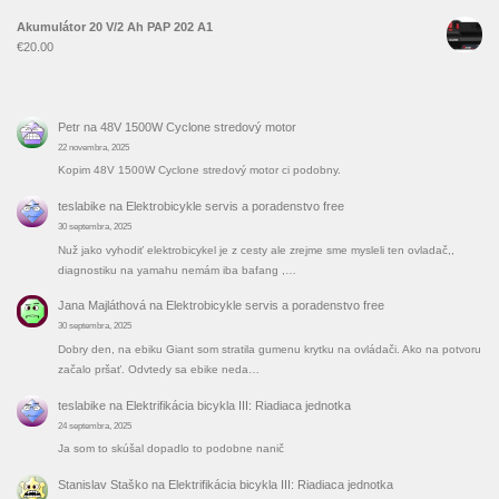
Akumulátor 20 V/2 Ah PAP 202 A1
€
20.00
Petr
na
48V 1500W Cyclone stredový motor
22 novembra, 2025
Kopim 48V 1500W Cyclone stredový motor ci podobny.
teslabike
na
Elektrobicykle servis a poradenstvo free
30 septembra, 2025
Nuž jako vyhodiť elektrobicykel je z cesty ale zrejme sme mysleli ten ovladač,,
diagnostiku na yamahu nemám iba bafang ,…
Jana Majláthová
na
Elektrobicykle servis a poradenstvo free
30 septembra, 2025
Dobry den, na ebiku Giant som stratila gumenu krytku na ovládači. Ako na potvoru
začalo pršať. Odvtedy sa ebike neda…
teslabike
na
Elektrifikácia bicykla III: Riadiaca jednotka
24 septembra, 2025
Ja som to skúšal dopadlo to podobne nanič
Stanislav Staško
na
Elektrifikácia bicykla III: Riadiaca jednotka