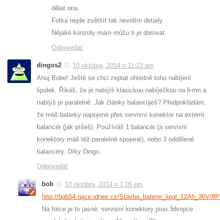
dělat ona.
Fotka nejde zvětšít tak nevidím detaily.
Nějaké konzoly mám můžu ti je darovat.
Odpovedať
dingos2
10 októbra, 2014 o 11:23 am
Ahoj Bobe! Ještě se chci zeptat ohledně toho nabíjení
lipolek. Říkáš, že je nabíjíš klasickou nabíječkou na li-mn a
nabíjíš je paralelně. Jak články balancuješ? Předpokládám,
že máš baterky napojené přes servisní konektor na externí
balancér (jak píšeš). Používáš 1 balancér (a servisní
konektory máš též paralelně spojené), nebo 3 oddělené
balancéry. Díky Dingo.
Odpovedať
bob
10 októbra, 2014 o 1:05 pm
http://bob54.rajce.idnes.cz/Stavba_baterie_lipol_12Ah_36V/#
Na fotce je to jasné, servisní konektory jsou 3dvojice