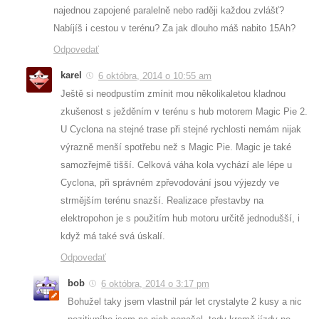
najednou zapojené paralelně nebo raději každou zvlášť?
Nabíjíš i cestou v terénu? Za jak dlouho máš nabito 15Ah?
Odpovedať
karel
6 októbra, 2014 o 10:55 am
Ještě si neodpustím zmínit mou několikaletou kladnou
zkušenost s ježděním v terénu s hub motorem Magic Pie 2.
U Cyclona na stejné trase při stejné rychlosti nemám nijak
výrazně menší spotřebu než s Magic Pie. Magic je také
samozřejmě tišší. Celková váha kola vychází ale lépe u
Cyclona, při správném zpřevodování jsou výjezdy ve
strmějším terénu snazší. Realizace přestavby na
elektropohon je s použitím hub motoru určitě jednodušší, i
když má také svá úskalí.
Odpovedať
bob
6 októbra, 2014 o 3:17 pm
Bohužel taky jsem vlastnil pár let crystalyte 2 kusy a nic