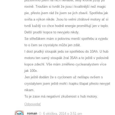
pozitivního jsem na nich nenašel, tedy kromě jízdy po
rovině. Troufám si tvrdit že jsou i kvalitnější než magic
pie, přesto jsem rád že jsem se jich zbavil. Spotřeba jak
sviňa a výkon nikde. Jsou to velmi ztrátové motory ať si
tvrdí každý co chce hodně energie proměňují jen v teplo.
Delší prudší kopce to nevyjelo nikdy.
Se střeďákem mám o polovinu menší spotřebu a vyjedu
to o čem se crystalyte může jen zdát.
I dost prudký stoupák jedu se spotřebou do 10Ah. U hub
motoru ten samý stoupák žral 35Ah a to ještě v polovině
kopce zdechl. Vše mám změřeno cycleanalystem více
jak 100x.
Jen ještě dodám že s cyclonem už nešlapu ovšem s
crystalytem jsem ještě mohl i kapku šlapat přesto nevyjel
nikam.
To je zase má negativní zkušenost s hub motory.
Odpovedať
roman
6 októbra, 2014 o 3:51 pm