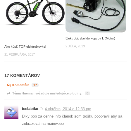
Elektrobicykel do kopcov I. (Motor)
2 JÚLA, 2013
Ako kúpiť TOP elektrobicykel
21 FEBRUÁRA, 2017
17 KOMENTÁROV
Komentáre
17
Téma Hueman vyžaduje nasledujúce pluginy:
0
teslabike
4 októbra, 2014 o 12:33 pm
Diky bob za cenné info článok som trošku poopravil aby sa
zobrazoval na mainwebe