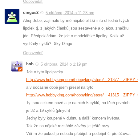
Odpovedať
dingos2
5 októbra, 2014 o 11:23 am
Ahoj Bobe, zajímalo by mě nějaké bližší info ohledně tvých
lipolek tj. z jakých článků jsou sestavené a o jakou značku
jde. Předpokládám, že jde o modelářské lipolky. Kolik už
vydržely cyklů? Díky Dingo
Odpovedať
bob
5 októbra, 2014 o 1:19 pm
Jde o tyto lipolpacky
http://www.hobbyking.com/hobbyking/store/__21377__ZIP
a v sočasné době jsem přešel na tyto
http://www.hobbyking.com/hobbyking/store/__41315__ZIP
Ty jsou celkem nové a je na nich 5 cyklů, na těch prvních
je 32 a 19 cyklů (plných)
Jedny byly koupené v dubnu a další koncem května.
Tak že na nějaké rozsáhlé závěry je ještě brzy.
Věřím že pokud je nebudu přebíjet a podbíjet či přetěžovat