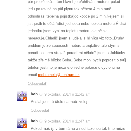
pár problémků….ten hlavní je přehřívání motoru, pokut
jedu po rovině na půl plynu tak během 4 min mně
odhodí(asi tepelná pojistka)do kopce po 2 min.Nejsem si
jist jestli to dělá řídící jednotka nebo teplota motoru.Řídící
jednotku jsem vypl na teplotu motoru,ale nějak
nereaguje.Chladič jsem si udělal s hliníku viz foto..Druhý
problém je ze souosostí motoru a trojtalíře ,ale stým si
poradí bo jsem strojař..poradí mi někdo? jsem s Jablůnky
takže zřejmě blízko Boba..Bobe mohl bych poprosit o tvůj
telefon jestli to je možné,ohledně pokecu o cyclonu na
email
mchromela@centrum.cz
Odpovedať
bob
9 októbra, 2014 o 11:42 am
Poslal jsem ti číslo na mob. volej
Odpovedať
bob
9 októbra, 2014 o 11:47 am
Pokud máš řj. v tom rámu a nechlazenou tak ti to může