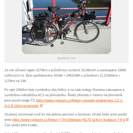
Současný stav
Za rok užívání najeto 3279km s průměrnou rychlostí 19,06km/h a nastoupáno 16882
výškových m. Bylo spotřebováno 923Ah = 34615Wh s průměrem 12,21Wh/km =
3,23km na 1Ah.
Po ujetí 2466km byly vyměněny oba řetězy a na radu kolegy Romana zakoupena a
vyměněna volnoběžka ACS na převodníku. Řetěz převodu z motoru na převodník
jsem použil single ČZ
https://www.cyklosen.cz/Retezy-torpedo-ostatni/retez-CZ-1-
2×1-8-116cl-na-torpedo
Zkušený servisman tvrdí že má dobrou pevnost a životnost. Druhý řetěz jsem použil
tento
https://www.cyklosen.cz/Retezy-7-8-k/Shimano-HG70-114cl-v-krabicce-7-8-k
Čas ukáže jeho kvalitu.