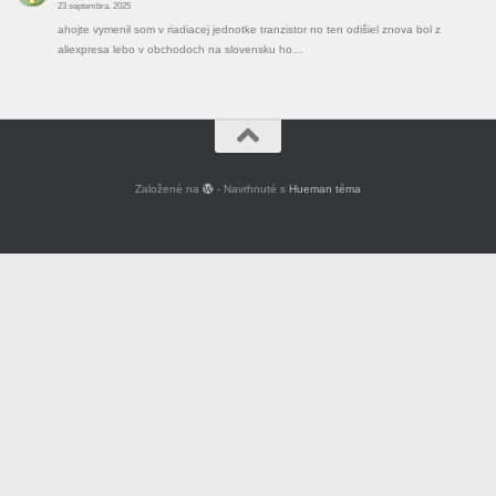
23 septembra, 2025
ahojte vymenil som v riadiacej jednotke tranzistor no ten odišiel znova bol z
aliexpresa lebo v obchodoch na slovensku ho…
Založené na
- Navrhnuté s
Hueman téma