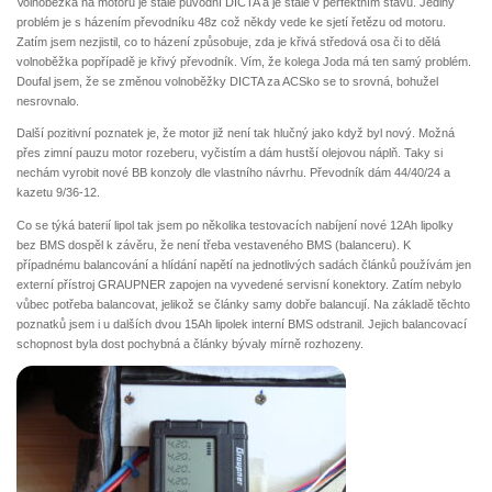
Volnoběžka na motoru je stále původní DICTA a je stále v perfektním stavu. Jediný
problém je s házením převodníku 48z což někdy vede ke sjetí řetězu od motoru.
Zatím jsem nezjistil, co to házení způsobuje, zda je křivá středová osa či to dělá
volnoběžka popřípadě je křivý převodník. Vím, že kolega Joda má ten samý problém.
Doufal jsem, že se změnou volnoběžky DICTA za ACSko se to srovná, bohužel
nesrovnalo.
Další pozitivní poznatek je, že motor již není tak hlučný jako když byl nový. Možná
přes zimní pauzu motor rozeberu, vyčistím a dám hustší olejovou náplň. Taky si
nechám vyrobit nové BB konzoly dle vlastního návrhu. Převodník dám 44/40/24 a
kazetu 9/36-12.
Co se týká baterií lipol tak jsem po několika testovacích nabíjení nové 12Ah lipolky
bez BMS dospěl k závěru, že není třeba vestaveného BMS (balanceru). K
případnému balancování a hlídání napětí na jednotlivých sadách článků používám jen
externí přístroj GRAUPNER zapojen na vyvedené servisní konektory. Zatím nebylo
vůbec potřeba balancovat, jelikož se články samy dobře balancují. Na základě těchto
poznatků jsem i u dalších dvou 15Ah lipolek interní BMS odstranil. Jejich balancovací
schopnost byla dost pochybná a články bývaly mírně rozhozeny.