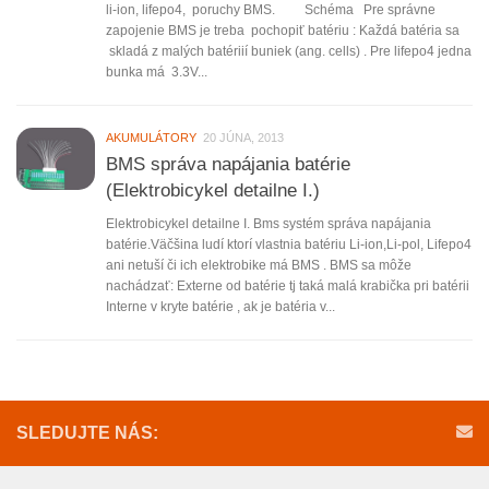
li-ion, lifepo4, poruchy BMS. Schéma Pre správne
zapojenie BMS je treba pochopiť batériu : Každá batéria sa
skladá z malých batériií buniek (ang. cells) . Pre lifepo4 jedna
bunka má 3.3V...
AKUMULÁTORY
20 JÚNA, 2013
BMS správa napájania batérie
(Elektrobicykel detailne I.)
Elektrobicykel detailne I. Bms systém správa napájania
batérie.Väčšina ludí ktorí vlastnia batériu Li-ion,Li-pol, Lifepo4
ani netuší či ich elektrobike má BMS . BMS sa môže
nachádzať: Externe od batérie tj taká malá krabička pri batérii
Interne v kryte batérie , ak je batéria v...
SLEDUJTE NÁS: