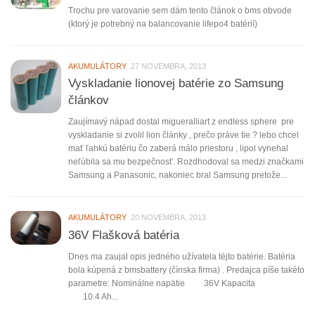
Trochu pre varovanie sem dám tento článok o bms obvode
(ktorý je potrebný na balancovanie lifepo4 batérií)
AKUMULÁTORY
27 NOVEMBRA, 2013
Vyskladanie lionovej batérie zo Samsung
článkov
Zaujímavý nápad dostal migueralliart z endless sphere pre
vyskladanie si zvolil lion články , prečo práve tie ? lebo chcel
mať ľahkú batériu čo zaberá málo priestoru , lipol vynehal
neľúbila sa mu bezpečnosť. Rozdhodoval sa medzi značkami
Samsung a Panasonic, nakoniec bral Samsung pretože...
AKUMULÁTORY
20 NOVEMBRA, 2013
36V Flašková batéria
Dnes ma zaujal opis jedného užívatela téjto batérie. Batéria
bola kúpená z bmsbattery (čínska firma) . Predajca píše takéto
parametre: Nominálne napätie 36V Kapacita
10.4 Ah...