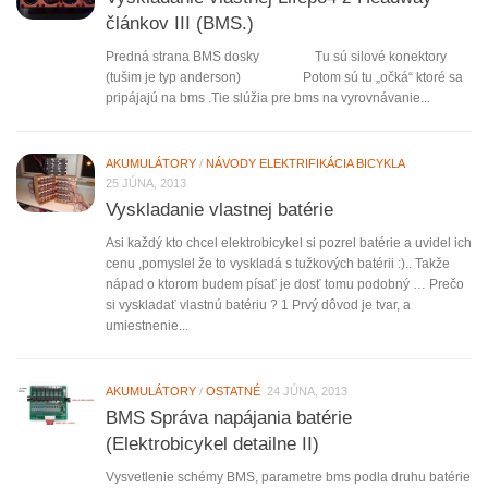
článkov III (BMS.)
Predná strana BMS dosky Tu sú silové konektory
(tušim je typ anderson) Potom sú tu „očká“ ktoré sa
pripájajú na bms .Tie slúžia pre bms na vyrovnávanie...
AKUMULÁTORY
/
NÁVODY ELEKTRIFIKÁCIA BICYKLA
25 JÚNA, 2013
Vyskladanie vlastnej batérie
Asi každý kto chcel elektrobicykel si pozrel batérie a uvidel ich
cenu ,pomyslel že to vyskladá s tužkových batérii :).. Takže
nápad o ktorom budem písať je dosť tomu podobný … Prečo
si vyskladať vlastnú batériu ? 1 Prvý dôvod je tvar, a
umiestnenie...
AKUMULÁTORY
/
OSTATNÉ
24 JÚNA, 2013
BMS Správa napájania batérie
(Elektrobicykel detailne II)
Vysvetlenie schémy BMS, parametre bms podla druhu batérie