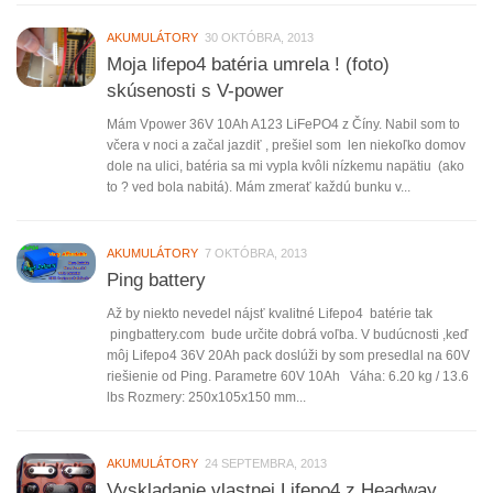
AKUMULÁTORY
30 OKTÓBRA, 2013
Moja lifepo4 batéria umrela ! (foto)
skúsenosti s V-power
Mám Vpower 36V 10Ah A123 LiFePO4 z Číny. Nabil som to
včera v noci a začal jazdiť , prešiel som len niekoľko domov
dole na ulici, batéria sa mi vypla kvôli nízkemu napätiu (ako
to ? ved bola nabitá). Mám zmerať každú bunku v...
AKUMULÁTORY
7 OKTÓBRA, 2013
Ping battery
Až by niekto nevedel nájsť kvalitné Lifepo4 batérie tak
pingbattery.com bude určite dobrá voľba. V budúcnosti ,keď
môj Lifepo4 36V 20Ah pack doslúži by som presedlal na 60V
riešienie od Ping. Parametre 60V 10Ah Váha: 6.20 kg / 13.6
lbs Rozmery: 250x105x150 mm...
AKUMULÁTORY
24 SEPTEMBRA, 2013
Vyskladanie vlastnej Lifepo4 z Headway