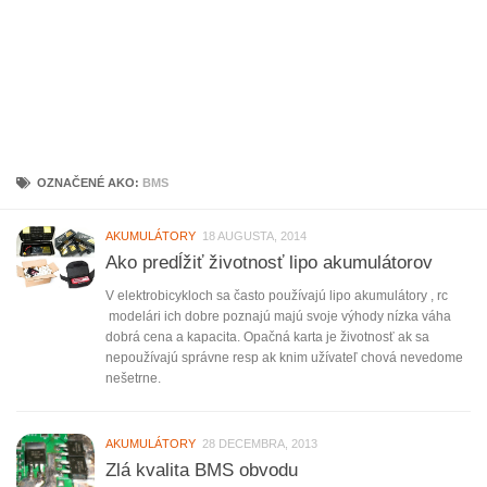
OZNAČENÉ AKO:
BMS
AKUMULÁTORY
18 AUGUSTA, 2014
Ako predĺžiť životnosť lipo akumulátorov
V elektrobicykloch sa často používajú lipo akumulátory , rc
modelári ich dobre poznajú majú svoje výhody nízka váha
dobrá cena a kapacita. Opačná karta je životnosť ak sa
nepoužívajú správne resp ak knim užívateľ chová nevedome
nešetrne.
AKUMULÁTORY
28 DECEMBRA, 2013
Zlá kvalita BMS obvodu