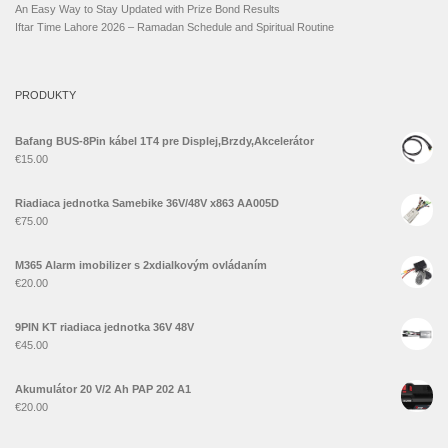
An Easy Way to Stay Updated with Prize Bond Results
Iftar Time Lahore 2026 – Ramadan Schedule and Spiritual Routine
PRODUKTY
Bafang BUS-8Pin kábel 1T4 pre Displej,Brzdy,Akcelerátor
€
15.00
Riadiaca jednotka Samebike 36V/48V x863 AA005D
€
75.00
M365 Alarm imobilizer s 2xdialkovým ovládaním
€
20.00
9PIN KT riadiaca jednotka 36V 48V
€
45.00
Akumulátor 20 V/2 Ah PAP 202 A1
€
20.00