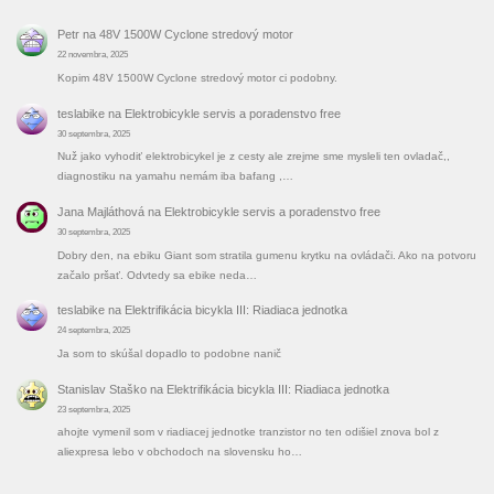
Petr
na
48V 1500W Cyclone stredový motor
22 novembra, 2025
Kopim 48V 1500W Cyclone stredový motor ci podobny.
teslabike
na
Elektrobicykle servis a poradenstvo free
30 septembra, 2025
Nuž jako vyhodiť elektrobicykel je z cesty ale zrejme sme mysleli ten ovladač,,
diagnostiku na yamahu nemám iba bafang ,…
Jana Majláthová
na
Elektrobicykle servis a poradenstvo free
30 septembra, 2025
Dobry den, na ebiku Giant som stratila gumenu krytku na ovládači. Ako na potvoru
začalo pršať. Odvtedy sa ebike neda…
teslabike
na
Elektrifikácia bicykla III: Riadiaca jednotka
24 septembra, 2025
Ja som to skúšal dopadlo to podobne nanič
Stanislav Staško
na
Elektrifikácia bicykla III: Riadiaca jednotka
23 septembra, 2025
ahojte vymenil som v riadiacej jednotke tranzistor no ten odišiel znova bol z
aliexpresa lebo v obchodoch na slovensku ho…