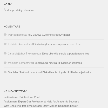
KOŠÍK
Žiadne produkty v košíku.
KOMENTÁRE
Petr
komentoval
48V 1500W Cyclone stredový motor
teslabike
komentoval
Elektrobicykle servis a poradenstvo free
Jana Majláthová
komentoval
Elektrobicykle servis a poradenstvo free
teslabike
komentoval
Elektrifikácia bicykla III: Riadiaca jednotka
Stanislav Staško
komentoval
Elektrifikácia bicykla III: Riadiaca jednotka
NAJNOVŠIE TÉMY
na túto tému. Prihlásiť sa. Použ
Assignment Expert Get Professional Help for Academic Success
Why Checking Iftar Time Karachi Daily Makes Ramadan Easier