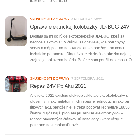
trakčné a nie staničné,...
SKUSENOSTI Z OPRAVY
4 FEBRUÁRA, 2022
Oprava elektrickej kolobežky JD-BUG 24V
Dostala sa mi do rúk elektrokolobežka JD-BUG, ktorá sa
nechcela aktivovať. V článku sa dozviete, kde boli chyby,
servis a môj pohľad na 24V elektrokolobežky + na konci
technické parametre. Diagnóza: elektrická kolobežka nejde,
zrejme je pokazená batéria. Batérie som použil od emosu. O...
SKUSENOSTI Z OPRAVY
7 SEPTEMBRA, 2021
Repas 24V Pb Aku 2021
Aj v roku 2021 existujú elektrobicykle a elektrokolobežky s
olovennými akumulátormi. Ich repas je jednoduchší ako pri
lítiových aku, pretože nie je treba bodovať jednotlivé 18650
články. Najčastejší problém pri servise elektrobicyklov –
repase olovenných článkov sú konektory. Skoro vždy je
potrebné nakrimplovať nové...