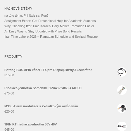
NAJNOVŠIE TÉMY
na túto tému. Prihlásiť sa. Použ
Assignment Expert Get Professional Help for Academic Success
Why Checking Iftar Time Karachi Daily Makes Ramadan Easier
An Easy Way to Stay Updated with Prize Bond Results
Iftar Time Lahore 2026 – Ramadan Schedule and Spiritual Routine
PRODUKTY
Bafang BUS-8Pin kábel 1T4 pre Displej,Brzdy,Akcelerátor
€
15.00
Riadiaca jednotka Samebike 36V/48V x863 AA005D
€
75.00
M365 Alarm imobilizer s 2xdialkovým ovládaním
€
20.00
9PIN KT riadiaca jednotka 36V 48V
€
45.00