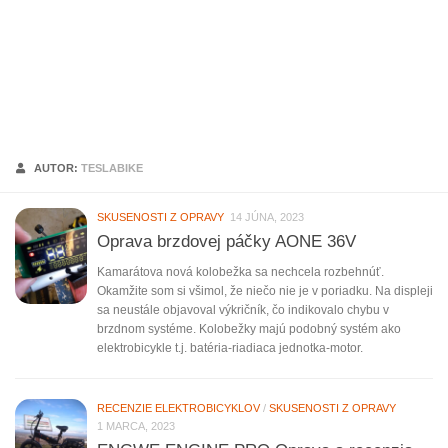
AUTOR:
TESLABIKE
SKUSENOSTI Z OPRAVY
14 JÚNA, 2023
Oprava brzdovej páčky AONE 36V
Kamarátova nová kolobežka sa nechcela rozbehnúť.
Okamžite som si všimol, že niečo nie je v poriadku. Na displeji
sa neustále objavoval výkričník, čo indikovalo chybu v
brzdnom systéme. Kolobežky majú podobný systém ako
elektrobicykle t.j. batéria-riadiaca jednotka-motor.
RECENZIE ELEKTROBICYKLOV
/
SKUSENOSTI Z OPRAVY
1 MARCA, 2023