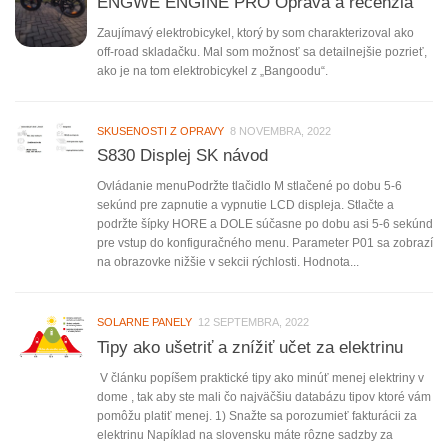
ENGWE ENGINE PRO Oprava a recenzia
Zaujímavý elektrobicykel, ktorý by som charakterizoval ako
off-road skladačku. Mal som možnosť sa detailnejšie pozrieť,
ako je na tom elektrobicykel z „Bangoodu“.
SKUSENOSTI Z OPRAVY
8 NOVEMBRA, 2022
S830 Displej SK návod
Ovládanie menuPodržte tlačidlo M stlačené po dobu 5-6
sekúnd pre zapnutie a vypnutie LCD displeja. Stlačte a
podržte šípky HORE a DOLE súčasne po dobu asi 5-6 sekúnd
pre vstup do konfiguračného menu. Parameter P01 sa zobrazí
na obrazovke nižšie v sekcii rýchlosti. Hodnota...
SOLARNE PANELY
12 SEPTEMBRA, 2022
Tipy ako ušetriť a znížiť učet za elektrinu
V článku popíšem praktické tipy ako minúť menej elektriny v
dome , tak aby ste mali čo najväčšiu databázu tipov ktoré vám
pomôžu platiť menej. 1) Snažte sa porozumieť fakturácii za
elektrinu Napíklad na slovensku máte rôzne sadzby za