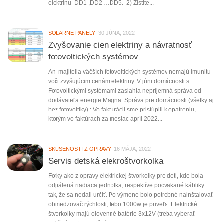
elektrinu DD1 ,DD2 …DD5. 2) Zistite...
SOLARNE PANELY
30 JÚNA, 2022
Zvyšovanie cien elektriny a návratnosť
fotovoltických systémov
Ani majitelia väčších fotovoltických systémov nemajú imunitu
voči zvyšujúcim cenám elektriny. V júni domácnosti s
Fotovoltickými systémami zasiahla nepríjemná správa od
dodávateľa energie Magna. Správa pre domácnosti (všetky aj
bez fotovoltiky) : Vo fakturácii sme pristúpili k opatreniu,
ktorým vo faktúrach za mesiac apríl 2022...
SKUSENOSTI Z OPRAVY
16 MÁJA, 2022
Servis detská elekroštvorkolka
Fotky ako z opravy elektrickej štvorkolky pre deti, kde bola
odpálená riadiaca jednotka, respektíve pocvakané kábliky
tak, že sa nedali určiť. Po výmene bolo potrebné nainštalovať
obmedzovač rýchlosti, lebo 1000w je priveľa. Elektrické
štvorkolky majú olovenné batérie 3x12V (treba vyberať