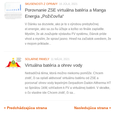
SKUSENOSTI Z OPRAVY
16 JÚLA, 2021
Porovnanie ZSE virtuálna batéria a Manga
Energia „Požičovňa“
V článku sa dozviete, ako je to s výrobou prebytočnej
el.energie, ako sa za ňu účtuje a koľko vo finále zaplatíte.
Myslím, že ak zvažujete výstavbu FV systému, článok príde
vhod a myslím, že spraví jasno. Hneď na začiatok uvediem, že
v mojom príklade...
SOLARNE PANELY
11 MÁJA, 2021
Virtuálna batéria a ohrev vody
Netradičná téma, ktorá možno niekomu pomôže. Chcem
zistiť, či sa oplatí aktivovať virtuálnu batériu od ZSE a
porovnať ohrev vody tepelným čerpadlom Daikin Altherma HT
so špirálou 1kW, vzhľadom k FV a virtuálnej batérii. V skratke,
o čo vlastne ide Chcem zistiť, či sa...
« Predchádzajúca strana
Nasledujúca strana »