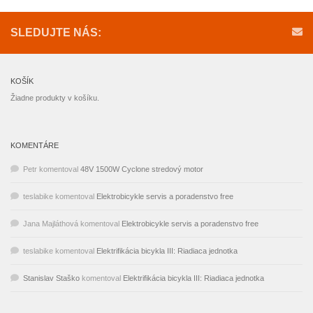
SLEDUJTE NÁS:
KOŠÍK
Žiadne produkty v košíku.
KOMENTÁRE
Petr
komentoval
48V 1500W Cyclone stredový motor
teslabike
komentoval
Elektrobicykle servis a poradenstvo free
Jana Majláthová
komentoval
Elektrobicykle servis a poradenstvo free
teslabike
komentoval
Elektrifikácia bicykla III: Riadiaca jednotka
Stanislav Staško
komentoval
Elektrifikácia bicykla III: Riadiaca jednotka