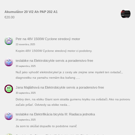
Akumulátor 20 V/2 Ah PAP 202 A1
€
20.00
Petr
na
48V 1500W Cyclone stredový motor
22 novembra, 2025
Kopim 48V 1500W Cyclone stredový motor ci podobny.
teslabike
na
Elektrobicykle servis a poradenstvo free
30 septembra, 2025
Nuž jako vyhodiť elektrobicykel je z cesty ale zrejme sme mysleli ten ovladač,,
diagnostiku na yamahu nemám iba bafang ,…
Jana Majláthová
na
Elektrobicykle servis a poradenstvo free
30 septembra, 2025
Dobry den, na ebiku Giant som stratila gumenu krytku na ovládači. Ako na potvoru
začalo pršať. Odvtedy sa ebike neda…
teslabike
na
Elektrifikácia bicykla III: Riadiaca jednotka
24 septembra, 2025
Ja som to skúšal dopadlo to podobne nanič